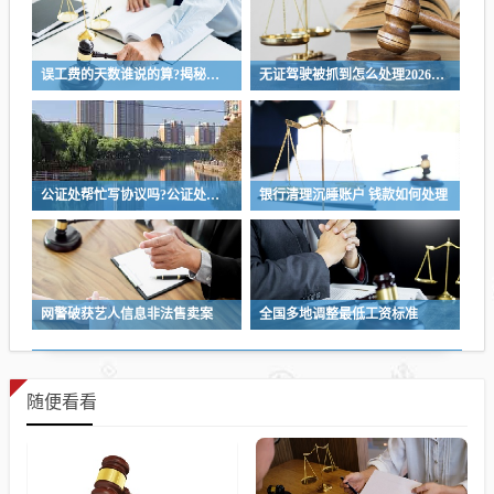
误工费的天数谁说的算?揭秘误工费天数判定权，是谁说了算
无证驾驶被抓到怎么处理2026，无证驾驶处理指南，如何应对2026年无证驾驶被抓情况
公证处帮忙写协议吗?公证处协助撰写协议，专业法律服务为您保驾护航
银行清理沉睡账户 钱款如何处理
网警破获艺人信息非法售卖案
全国多地调整最低工资标准
随便看看