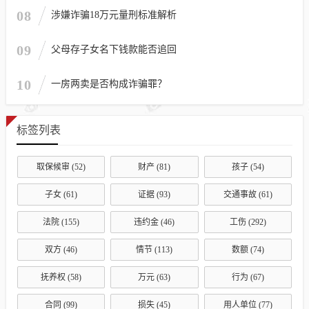
08
涉嫌诈骗18万元量刑标准解析
09
父母存子女名下钱款能否追回
10
一房两卖是否构成诈骗罪？
标签列表
取保候审
(52)
财产
(81)
孩子
(54)
子女
(61)
证据
(93)
交通事故
(61)
法院
(155)
违约金
(46)
工伤
(292)
双方
(46)
情节
(113)
数额
(74)
抚养权
(58)
万元
(63)
行为
(67)
合同
(99)
损失
(45)
用人单位
(77)