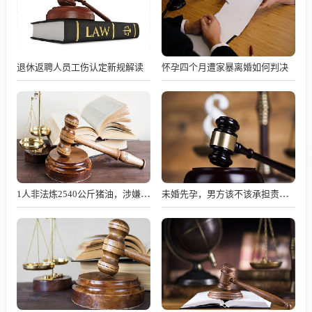
退休返聘人员工伤认定新规解读
怀孕四个月遭家暴离婚如何判决
1人非法炼2540公斤猪油，涉嫌何罪？
未婚先孕，男方该不该承担责任？