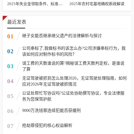
2025年失业金领取条件、标准及发放时长解析
2025年农村宅基地确权新政解读
最近发表
01
继子女能否继承继父遗产的法律解析与探讨
公司串标了,我做标书的该怎么办?公司涉嫌串标行为，我
02
该如何应对制作标书的风险？
误工费的天数谁说的算?揭秘误工费天数判定权，是谁说
03
了算
无证驾驶被抓到怎么处理2026，无证驾驶处理指南，如何
04
应对2026年无证驾驶被抓情况
公证处帮忙写协议吗?公证处协助撰写协议，专业法律服
05
务为您保驾护航
06
9000万洗钱罪连续犯能否获缓刑
07
抢劫罪侵犯的核心权益解析