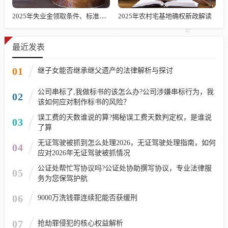
2025年失业金领取条件、标准及发放时长解析
2025年农村宅基地确权新政解读
最近发表
01
继子女能否继承继父遗产的法律解析与探讨
公司串标了,我做标书的该怎么办?公司涉嫌串标行为，我
02
该如何应对制作标书的风险？
误工费的天数谁说的算?揭秘误工费天数判定权，是谁说
03
了算
无证驾驶被抓到怎么处理2026，无证驾驶处理指南，如何
04
应对2026年无证驾驶被抓情况
公证处帮忙写协议吗?公证处协助撰写协议，专业法律服
05
务为您保驾护航
06
9000万洗钱罪连续犯能否获缓刑
07
抢劫罪侵犯的核心权益解析