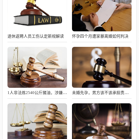
退休返聘人员工伤认定新规解读
怀孕四个月遭家暴离婚如何判决
1人非法炼2540公斤猪油，涉嫌何罪？
未婚先孕，男方该不该承担责任？