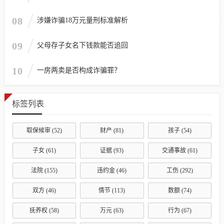
08
涉嫌诈骗18万元量刑标准解析
09
父母存子女名下钱款能否追回
10
一房两卖是否构成诈骗罪？
标签列表
取保候审
(52)
财产
(81)
孩子
(54)
子女
(61)
证据
(93)
交通事故
(61)
法院
(155)
违约金
(46)
工伤
(292)
双方
(46)
情节
(113)
数额
(74)
抚养权
(58)
万元
(63)
行为
(67)