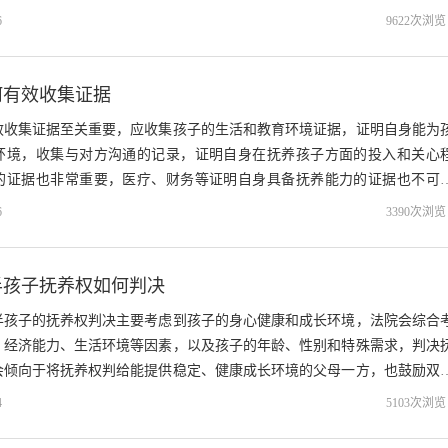
长的一方，离婚时孩子和房产的判决需综...
6
9622次浏览
何有效收集证据
效收集证据至关重要，应收集孩子的生活和教育环境证据，证明自身能为
环境，收集与对方沟通的记录，证明自身在抚养孩子方面的投入和关心
的证据也非常重要，医疗、财务等证明自身具备抚养能力的证据也不可
合法合规，确保证据的真实性和有效性，充分...
6
3390次浏览
半孩子抚养权如何判决
半孩子的抚养权判决主要考虑到孩子的身心健康和成长环境，法院会综合
、经济能力、生活环境等因素，以及孩子的年龄、性别和特殊需求，判决
会倾向于将抚养权判给能提供稳定、健康成长环境的父母一方，也鼓励双
大程度地保障孩子的利益。...
4
5103次浏览