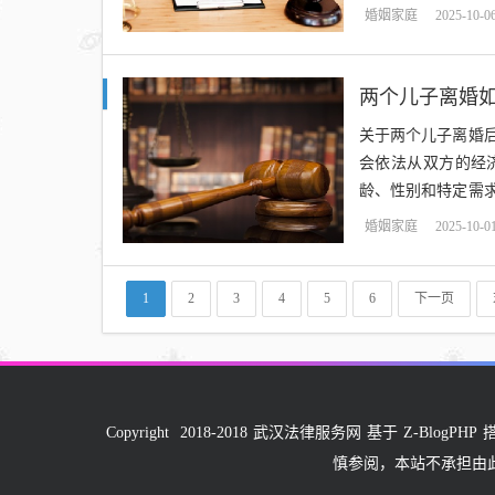
和事实进行裁决，以
婚姻家庭
2025-10-0
两个儿子离婚
关于两个儿子离婚
会依法从双方的经
龄、性别和特定需
和保护，若双方条件
婚姻家庭
2025-10-0
1
2
3
4
5
6
下一页
Copyright
2018-2018
武汉法律服务网
基于
Z-BlogPHP
慎参阅，本站不承担由