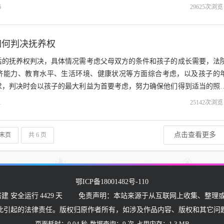
保障孩子的合法权益。...
6
29625次浏览
如何判决抚养权
后的抚养权判决，具体情况需考虑父母双方的条件和孩子的成长需要，法
济能力、教育水平、生活环境、健康状况等方面综合考虑，以及孩子的
求，判决时会以孩子的最大利益为首要考虑，努力确保他们得到适当的照
相当，法院可能会轮流分配抚养权或共同抚...
1
25142次浏览
点击查看更多
末页
共 6 页
鄂ICP备18001482号-110
搭建 安全运行
4429
天
免责声明：本站来源于从互联网上收集、整理或
此引起的法律责任。版权归原作者所有，如涉及作品内容、版权和其它问
页面耗时：0.04 秒
数据查询：9 次
占用内存：1.3 MB