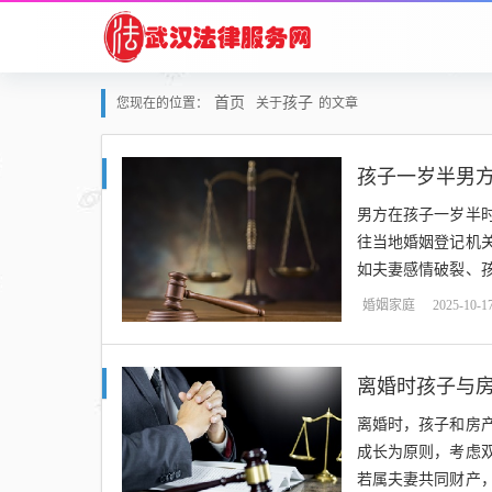
首页
孩子
您现在的位置：
关于
的文章
孩子一岁半男
男方在孩子一岁半
往当地婚姻登记机
如夫妻感情破裂、
权益，并判决离婚，
婚姻家庭
2025-10-1
离婚时孩子与
离婚时，孩子和房
成长为原则，考虑
若属夫妻共同财产