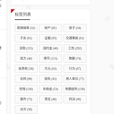
以
标签列表
取保候审
(52)
财产
(81)
孩子
(54)
子女
(61)
证据
(93)
交通事故
(61)
财
法院
(155)
违约金
(46)
工伤
(292)
，
双方
(46)
情节
(113)
数额
(74)
法
抚养权
(58)
万元
(63)
行为
(67)
合同
(99)
损失
(45)
用人单位
(77)
伤残
(136)
补助金
(53)
有期徒刑
(158)
，
案件
(75)
责任
(46)
判决
(49)
影
律
对方
(50)