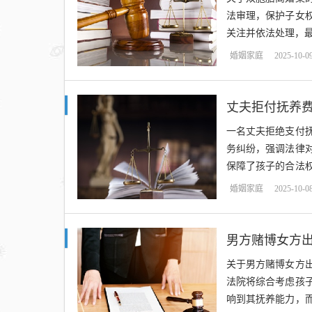
法审理，保护子女
关注并依法处理，最
婚姻家庭
2025-10-0
丈夫拒付抚养
一名丈夫拒绝支付
务纠纷，强调法律
保障了孩子的合法
律制裁。...
婚姻家庭
2025-10-0
男方赌博女方出
关于男方赌博女方
法院将综合考虑孩
响到其抚养能力，