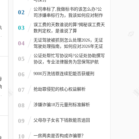
公司串标了,我做标书的该怎么办?公
02
司涉嫌串标行为，我该如何应对制作
，
标书的风险？
误工费的天数谁说的算?揭秘误工费天
03
执
数判定权，是谁说了算
以
无证驾驶被抓到怎么处理2026，无证
04
驾驶处理指南，如何应对2026年无证
驾驶被抓情况
公证处帮忙写协议吗?公证处协助撰写
05
协议，专业法律服务为您保驾护航
06
9000万洗钱罪连续犯能否获缓刑
母
响
07
抢劫罪侵犯的核心权益解析
具
08
涉嫌诈骗18万元量刑标准解析
09
父母存子女名下钱款能否追回
10
一房两卖是否构成诈骗罪？
依