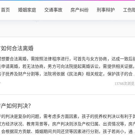
首页
婚姻家庭
交通事故
房产纠纷
刑事辩护
工伤
方如何合法离婚
时想要合法离婚，需按照法律程序进行，可首先与女方协商，达成一致后
关申请离婚，若无法协商，男方可向法院提起离婚诉讼，需提供相关证据
孩子抚养及财产分割等，法院将依据《民法典》相关规定，保护孩子的合
男方需确保行动合法，以免影响自身及孩...
7
13768次浏览
房产如何判决？
产的判决是复杂的问题，需考虑多方面因素，孩子的抚养权判决以有利于
双方经济状况、教育背景等，房产判决则涉及产权归属、出资情况等，房
，会根据双方贡献、婚姻期间共同还贷等因素进行分割，孩子若尚小，通