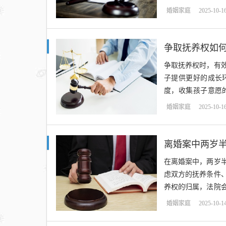
会判给更有利于其成
婚姻家庭
2025-10-1
争取抚养权如
争取抚养权时，有
子提供更好的成长
度，收集孩子意愿
缺，收集证据时务必
婚姻家庭
2025-10-1
离婚案中两岁
在离婚案中，两岁
虑双方的抚养条件
养权的归属，法院
协商达成共识，以最
婚姻家庭
2025-10-1