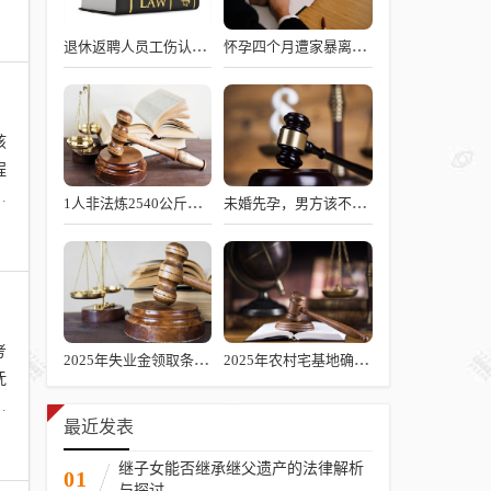
退休返聘人员工伤认定新规解读
怀孕四个月遭家暴离婚如何判决
孩
程
或
1人非法炼2540公斤猪油，涉嫌何罪？
未婚先孕，男方该不该承担责任？
考
2025年失业金领取条件、标准及发放时长解析
2025年农村宅基地确权新政解读
抚
方
最近发表
继子女能否继承继父遗产的法律解析
01
与探讨