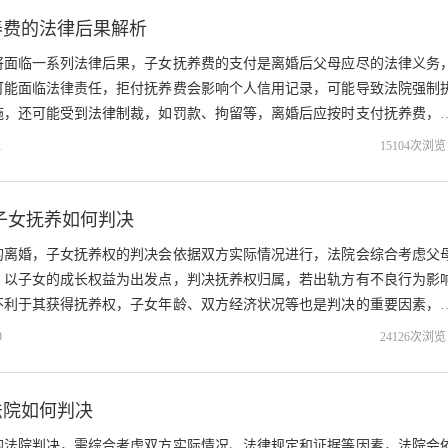
养费的法律后果解析
将面临一系列法律后果，子女抚养费的支付是离婚后父母应尽的法律义务
可能面临法律责任，拒付抚养费会影响个人信用记录，可能导致法院强制
施，还可能受到法律制裁，如罚款、拘留等，离婚后应按时支付抚养费，
险和后果，摘要字数控制在100-2...
1
15104次浏览
子女抚养如何判决
的离婚，子女抚养权的判决会依据双方实际情况进行，法院会综合考虑父
，以子女的成长权益为出发点，判决抚养权归属，若出轨方有不良行为影
不利于其获得抚养权，子女年龄、双方经济状况等也是判决的重要因素，
序和实际情况而定。...
9
24126次浏览
法院如何判决
的法院判决，需综合考虑双方实际情况、法律规定和证据等因素，法院会