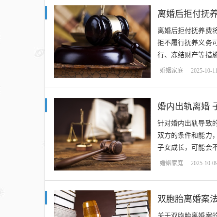
离婚后拒付抚
离婚后拒付抚养费
拒不履行抚养义务
行、冻结财产等措
免承担不必要的法律风
婚姻家庭
2025-10-1
婚内出轨离婚 
针对婚内出轨导致
双方的条件和能力
子女成长，可能会
体判决需根据法律程
婚姻家庭
2025-10-0
双胞胎离婚案
关于双胞胎离婚案