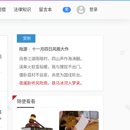
赔偿
法律知识
留言本
登录
繁
赏析
陆游
·
十一月四日风雨大作
前
风卷江湖雨暗村，四山声作海涛翻。
，
溪柴火软蛮毡暖，我与狸奴不出门。
法
僵卧孤村不自哀，尚思为国戍轮台。
夜阑卧听风吹雨，铁马冰河入梦来。
随便看看
其
产
常