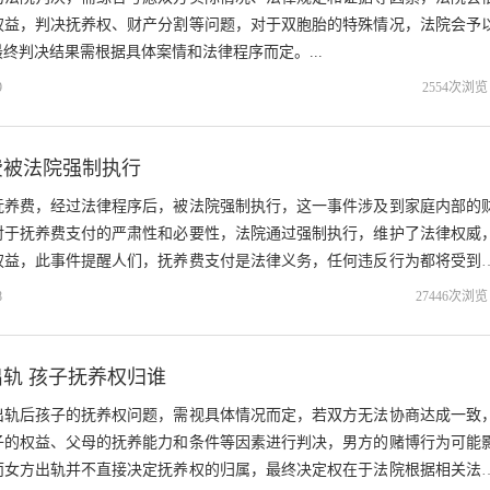
权益，判决抚养权、财产分割等问题，对于双胞胎的特殊情况，法院会予
终判决结果需根据具体案情和法律程序而定。...
9
2554次浏览
费被法院强制执行
抚养费，经过法律程序后，被法院强制执行，这一事件涉及到家庭内部的
对于抚养费支付的严肃性和必要性，法院通过强制执行，维护了法律权威
权益，此事件提醒人们，抚养费支付是法律义务，任何违反行为都将受到
8
27446次浏览
轨 孩子抚养权归谁
出轨后孩子的抚养权问题，需视具体情况而定，若双方无法协商达成一致
子的权益、父母的抚养能力和条件等因素进行判决，男方的赌博行为可能
而女方出轨并不直接决定抚养权的归属，最终决定权在于法院根据相关法