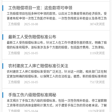
赔偿标准涉及多个因素，不能简...
工伤赔偿项目一览：这些款项可申领
工伤赔偿项目包括多种可申领的款项，以应对工伤事故带来的经济损失，受
害者有权申领一次性工伤医疗补助金、一次性伤残就业补助金以及各项工伤
保险待遇，这些赔偿项目旨在保障工伤者的合法权益，确保他们获得必要的
工伤赔偿
2025-10-08
3874次浏览
经济补偿和医疗救助，具体申领条件和金额根据当地政策和法规而定。...
最新工人受伤赔偿标准公布
最新工人受伤赔偿标准公布，针对工人在工作中遭受伤害的情况，明确了赔
偿的标准和程序，该标准涉及多个方面的赔偿，包括医疗费用、工伤津贴、
一次性赔偿金等，新标准的公布将为工人提供更加公正、合理的赔偿，保障
工伤赔偿
2025-10-05
1119次浏览
工人的合法权益，这一举措对于维护工人的权益、促进企业的安全生产具有
重要意义。...
农村建房工人摔亡赔偿标准引关注
农村建房工人摔亡赔偿标准受到广泛关注，针对这一问题，相关部门正在制
定更加明确的赔偿标准，以保障工人的合法权益，据悉，新的赔偿标准将综
合考虑多种因素，如工人的年龄、工资水平、家庭状况等，以确保赔偿金额
工伤赔偿
2025-10-05
7517次浏览
能够真实反映工人的实际损失，并为工人及其家庭提供合理的经济支持，这
一举措旨在提高农村建筑安全水平，保障...
手指工伤六级赔偿标准揭秘
本文揭示了手指工伤六级的赔偿标准，包括一次性伤残补助金、停工留薪期
工资等项目的具体金额和计算方式，对于遭受手指工伤的劳动者来说，了解
这些赔偿标准非常重要，有助于维护自身合法权益，文章详细阐述了不同项
工伤赔偿
2025-10-04
13179次浏览