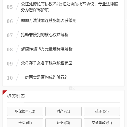
公证处帮忙写协议吗?公证处协助撰写协议，专业法律服
05
务为您保驾护航
06
9000万洗钱罪连续犯能否获缓刑
07
抢劫罪侵犯的核心权益解析
08
涉嫌诈骗18万元量刑标准解析
09
父母存子女名下钱款能否追回
10
一房两卖是否构成诈骗罪？
标签列表
取保候审
(52)
财产
(81)
孩子
(54)
子女
(61)
证据
(93)
交通事故
(61)