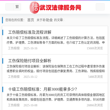
繁
首页
补助金
您现在的位置：
关于
的文章
工伤赔偿标准及流程详解
本文介绍了工伤赔偿标准及流程，详细阐述了工伤赔偿的计算方法，包括医
疗费、护理费、工伤津贴等各个方面的标准，也介绍了工伤认定的流程、申
请赔偿的步骤以及需要注意的事项，帮助受伤员工更好地了解自己的权益，
工伤赔偿
2025-10-16
15669次浏览
维护合法权益，获得应有的工伤赔偿，摘要字数在100-200字之间。...
工伤保险赔付项目全解析
工伤保险赔付项目全解析：该保险旨在保障员工在工作过程中遭受意外伤害
或患职业病时的权益，赔付项目包括医疗康复费用、工伤津贴、残疾赔偿和
死亡赔偿等，员工在遭遇工伤时，可获得医疗费用报销及必要的康复费用支
工伤赔偿
2025-10-12
5488次浏览
持；根据工伤程度，员工还可获得相应的工伤津贴及残疾赔偿，若员工不幸
因工亡故，其家属将获得相应的死亡赔偿...
十级工伤赔偿标准：月薪3000能拿多少？
关于十级工伤赔偿标准，月薪为3000元的员工可获得的具体赔偿金额因地区
和具体政策而异，赔偿包括医疗费、护理费、交通费等多项内容，针对月薪
3000的员工，其赔偿金额通常包括一次性伤残补助金和一定期限的工伤津贴
工伤赔偿
2025-10-08
26866次浏览
等，具体能拿到的赔偿金额需结合当地政策和具体工伤情况计算，十级工伤