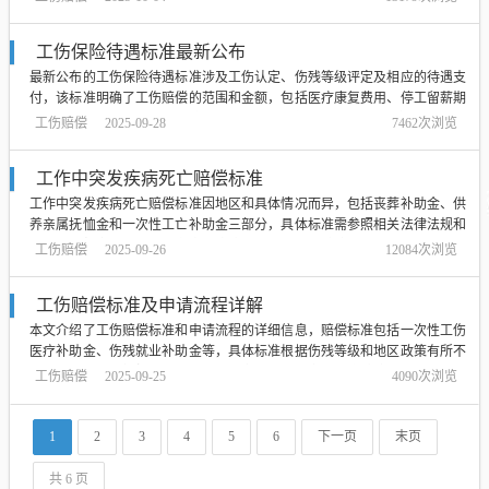
目的赔偿标准，为读者提供了全面的信息参考。...
工伤保险待遇标准最新公布
最新公布的工伤保险待遇标准涉及工伤认定、伤残等级评定及相应的待遇支
付，该标准明确了工伤赔偿的范围和金额，包括医疗康复费用、停工留薪期
待遇、伤残津贴等，此次更新旨在更好地保障劳动者的权益，提供更为公
工伤赔偿
2025-09-28
7462次浏览
正、合理的工伤保险待遇，具体细节需参照官方文件。...
工作中突发疾病死亡赔偿标准
工作中突发疾病死亡赔偿标准因地区和具体情况而异，包括丧葬补助金、供
养亲属抚恤金和一次性工亡补助金三部分，具体标准需参照相关法律法规和
当地政策规定，对于工作中突发疾病死亡的情况，赔偿标准应合理体现对逝
工伤赔偿
2025-09-26
12084次浏览
者家属的关怀和补偿。...
工伤赔偿标准及申请流程详解
本文介绍了工伤赔偿标准和申请流程的详细信息，赔偿标准包括一次性工伤
医疗补助金、伤残就业补助金等，具体标准根据伤残等级和地区政策有所不
同，申请流程包括报告工伤、工伤认定、工伤鉴定和协商赔偿等步骤，本文
工伤赔偿
2025-09-25
4090次浏览
旨在帮助劳动者了解相关知识和权益，以便在遭受工伤时能够及时申请赔
偿，摘要字数在100-200字左右。...
1
2
3
4
5
6
下一页
末页
共 6 页