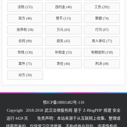
法院
(155)
违约金
(46)
工伤
(292)
双方
(46)
情节
(113)
数额
(74)
抚养权
(58)
万元
(63)
行为
(67)
合同
(99)
损失
(45)
用人单位
(77)
伤残
(136)
补助金
(53)
有期徒刑
(158)
案件
(75)
责任
(46)
判决
(49)
对方
(50)
鄂ICP备18001482号-110
Copyright
2018-2018
武汉法律服务网
基于
Z-BlogPHP
搭建 安全
运行
4428
天
免责声明：本站来源于从互联网上收集、整理或
转载而来的，仅供学习交流使用，不构成商业目的，请谨慎参阅，