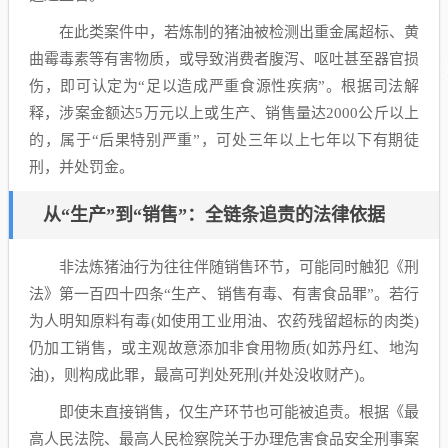
在此类案件中，若炼制的猪油被检测出重金属超标、黄
曲霉毒素等有害物质，或导致消费者腹泻、呕吐甚至器官损
伤，即可认定为“足以造成严重食源性疾病”。根据司法解
释，涉案金额达5万元以上或生产、销售量达2000公斤以上
的，属于“后果特别严重”，可处三年以上七年以下有期徒
刑，并处罚金。
从“生产”到“销售”：全链条追责的法律依据
非法炼猪油行为往往伴随销售环节，可能同时触犯《刑
法》第一百四十四条“生产、销售有毒、有害食品罪”。若行
为人明知原料有毒(如使用工业用油、农药残留超标的肉类)
仍加工销售，或主观故意添加非食用物质(如苏丹红、地沟
油)，则构成此罪，最高可判处死刑(并处没收财产)。
即使未直接销售，仅生产环节也可能被追责。根据《最
高人民法院、最高人民检察院关于办理危害食品安全刑事案