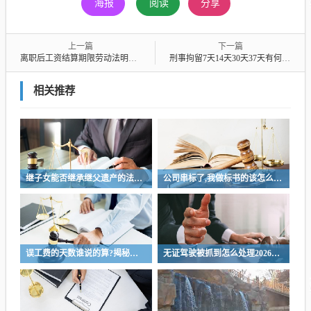
海报
阅读
分享
上一篇
下一篇
离职后工资结算期限劳动法明确规定
刑事拘留7天14天30天37天有何区别？
相关推荐
继子女能否继承继父遗产的法律解析与探讨
公司串标了,我做标书的该怎么办?公司涉嫌串标行为，我该如何应对制作标书的风险？
误工费的天数谁说的算?揭秘误工费天数判定权，是谁说了算
无证驾驶被抓到怎么处理2026，无证驾驶处理指南，如何应对2026年无证驾驶被抓情况