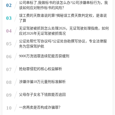
公司串标了,我做标书的该怎么办?公司涉嫌串标行为，我
02
该如何应对制作标书的风险？
误工费的天数谁说的算?揭秘误工费天数判定权，是谁说
03
了算
无证驾驶被抓到怎么处理2026，无证驾驶处理指南，如何
04
应对2026年无证驾驶被抓情况
公证处帮忙写协议吗?公证处协助撰写协议，专业法律服
05
务为您保驾护航
06
9000万洗钱罪连续犯能否获缓刑
07
抢劫罪侵犯的核心权益解析
08
涉嫌诈骗18万元量刑标准解析
09
父母存子女名下钱款能否追回
10
一房两卖是否构成诈骗罪？