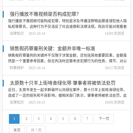
财产，遵守法律法规，同时呼吁社会各界共同营造和谐、安全的社会环
境。...
强行播放不雅视频是否构成犯罪？
强行播放不雅视频可能构成犯罪，特别是涉及传播淫秽物品罪或侵犯他人隐
私权等罪名，这种行为不仅违反了社会道德和法律法规，而且可能对观看者
造成不良影响，任何形式的强行播放不雅视频都是不被允许的，应该受到法
法律知识
2025-10-14
14201次浏览
律的制裁，公众也应该自觉遵守法律法规，远离不良内容，共同维护良好的
网络环境。...
销售假药罪量刑关键：金额并非唯一标准
销售假药罪量刑的关键并不仅限于涉案金额，还包括其他重要因素，金额虽
然是一个重要参考因素，但在判决时还需考虑犯罪行为的性质、情节、对公
众健康的影响以及犯罪者的主观恶意程度等因素，对于销售假药的行为，量
刑事辩护
2025-10-14
26117次浏览
刑标准是多方面的，不能仅从金额单一角度进行评判。...
太原数十只羊上街啃食绿化带 肇事者将被依法处罚
近日，太原市发生一起羊群破坏公共绿化事件，数十只羊上街啃食绿化带，
造成了一定的损失和不良影响，据相关部门表示，肇事者将被依法处罚，此
事件提醒公众要尊重公共环境和绿化设施，共同维护城市生态环境。...
法律知识
2025-10-13
18391次浏览
1
2
3
4
5
6
7
下一页
末页
共 7 页