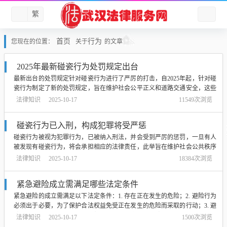
繁
首页
行为
您现在的位置：
关于
的文章
2025年最新碰瓷行为处罚规定出台
最新出台的处罚规定针对碰瓷行为进行了严厉的打击，自2025年起，针对碰
瓷行为制定了新的处罚规定，旨在维护社会公平正义和道路交通安全，这些
规定将加强对碰瓷行为的处罚力度，保护无辜受害者的权益，确保道路交通
法律知识
2025-10-17
11549次浏览
的安全和顺畅，此举对于打击碰瓷行为起到了积极的推动作用，有助于减少
类似事件的发生。...
碰瓷行为已入刑，构成犯罪将受严惩
碰瓷行为被视为犯罪行为，已被纳入刑法，并会受到严厉的惩罚，一旦有人
被发现有碰瓷行为，将会承担相应的法律责任，此举旨在维护社会公共秩序
和人民群众的安全，减少不必要的经济损失和社会矛盾，公众应该加强自我
法律知识
2025-10-17
18384次浏览
保护意识，遵守法律法规，远离任何违法犯罪行为。...
紧急避险成立需满足哪些法定条件
紧急避险的成立需满足以下法定条件：1. 存在正在发生的危险；2. 避险行为
必须出于必要，为了保护合法权益免受正在发生的危险而采取的行动；3. 避
险行为必须合理且必要，不能超出必要的限度；4. 避险行为不能违反法律规
法律知识
2025-10-17
1500次浏览
定或社会公共利益，在满足这些条件的前提下，紧急避险行为才具有合法