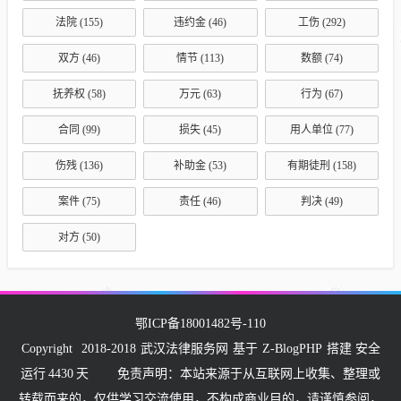
法院
(155)
违约金
(46)
工伤
(292)
双方
(46)
情节
(113)
数额
(74)
抚养权
(58)
万元
(63)
行为
(67)
合同
(99)
损失
(45)
用人单位
(77)
伤残
(136)
补助金
(53)
有期徒刑
(158)
案件
(75)
责任
(46)
判决
(49)
对方
(50)
鄂ICP备18001482号-110
Copyright
2018-2018
武汉法律服务网
基于
Z-BlogPHP
搭建 安全
运行
4430
天
免责声明：本站来源于从互联网上收集、整理或
转载而来的，仅供学习交流使用，不构成商业目的，请谨慎参阅，