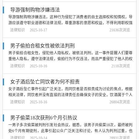
性。...
导游强制购物涉嫌违法
导游强制购物涉嫌违法，这种行为侵犯了消费者的自主选择权和知情权，导
游应该遵守职业道德和法律法规，尊重游客的意愿和权益，不得利用职权强
迫或诱导游客购物，对于此类行为，相关部门应加强监管和惩处力度，保护
法律知识
2025-10-17
21636次浏览
消费者的合法权益，维护旅游市场的公平竞争和良好秩序。...
男子偷拍合租女性被依法判刑
男子偷拍合租女性，侵犯他人隐私权，被依法判刑，这一事件提醒人们要尊
重他人隐私，遵守法律法规，偷拍行为不仅违法，而且严重侵犯了他人的权
利，我们应该加强法律意识和道德观念，共同营造一个尊重他人、和谐共处
法律知识
2025-10-16
2118次浏览
的社会环境。...
女子酒后坠亡同饮者为何不担责
女子酒后坠亡事件引起广泛关注，而同饮者是否担责成为讨论的焦点，根据
相关法律，同饮者并没有直接的法律责任去确保女子的安全，饮酒属于个人
行为，成年人应当为自己的行为负责，除非有证据表明同饮者存在明显的过
法律知识
2025-10-16
26804次浏览
错，如过度劝酒、明知对方醉酒未加看护等，否则同饮者无需承担法律责
任，在此类事件中，同饮者并不必然担责。...
男子偷菜18次获刑6个月引热议
一男子多次偷菜被判刑引发社会热议，据悉，该男子共偷菜18次，最终被判
处6个月有期徒刑，此事引起公众广泛关注和讨论，有人认为判刑过重，也
有人认为应该严厉打击偷盗行为，维护社会公正，事件提醒人们要尊重他人
法律知识
2025-10-14
28931次浏览