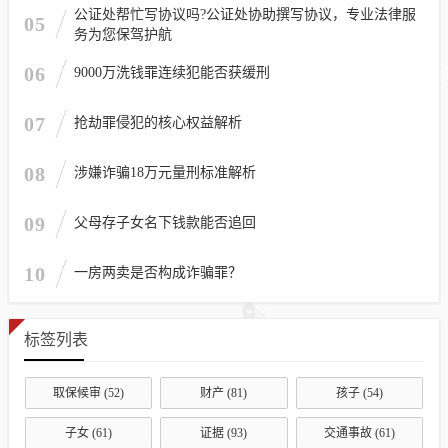
公证处帮忙写协议吗?公证处协助撰写协议，专业法律服
05
务为您保驾护航
06
9000万洗钱罪连续犯能否获缓刑
07
抢劫罪侵犯的核心权益解析
08
涉嫌诈骗18万元量刑标准解析
09
父母存子女名下钱款能否追回
10
一房两卖是否构成诈骗罪？
标签列表
取保候审
(52)
财产
(81)
孩子
(54)
子女
(61)
证据
(93)
交通事故
(61)