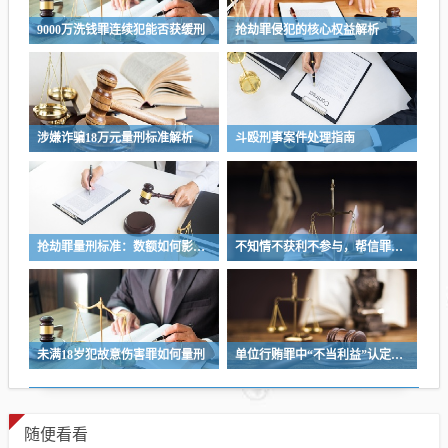
9000万洗钱罪连续犯能否获缓刑
抢劫罪侵犯的核心权益解析
涉嫌诈骗18万元量刑标准解析
斗殴刑事案件处理指南
抢劫罪量刑标准：数额如何影响判罚
不知情不获利不参与，帮信罪能免责吗
未满18岁犯故意伤害罪如何量刑
单位行贿罪中“不当利益”认定标准解析
随便看看