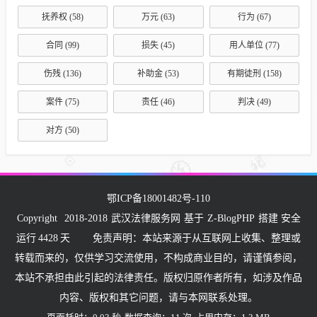
抚养权
(58)
万元
(63)
行为
(67)
合同
(99)
损失
(45)
用人单位
(77)
伤残
(136)
补助金
(53)
有期徒刑
(158)
案件
(75)
责任
(46)
判决
(49)
对方
(50)
鄂ICP备18001482号-110
Copyright
2018-2018
武汉法律服务网
基于
Z-BlogPHP
搭建 安全
运行
4428
天
免责声明：本站来源于从互联网上收集、整理或
转载而来的，仅供学习交流使用，不构成商业目的，请谨慎参阅，
本站不承担由此引起的法律责任。版权归原作者所有，如涉及作品
内容、版权和其它问题，请与本网联系处理。