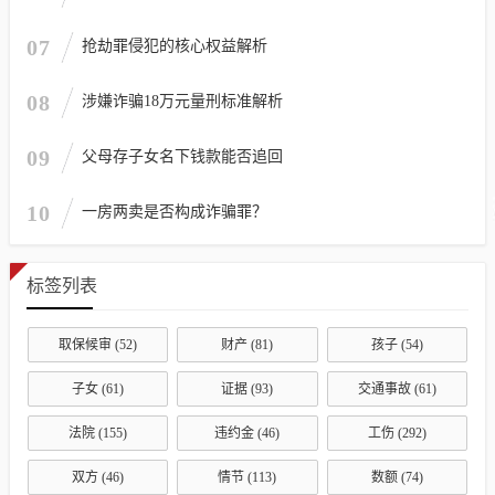
07
抢劫罪侵犯的核心权益解析
08
涉嫌诈骗18万元量刑标准解析
09
父母存子女名下钱款能否追回
10
一房两卖是否构成诈骗罪？
标签列表
取保候审
(52)
财产
(81)
孩子
(54)
子女
(61)
证据
(93)
交通事故
(61)
法院
(155)
违约金
(46)
工伤
(292)
双方
(46)
情节
(113)
数额
(74)