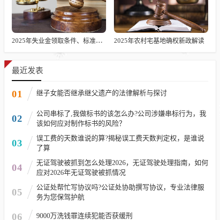
2025年失业金领取条件、标准及发放时长解析
2025年农村宅基地确权新政解读
最近发表
01
继子女能否继承继父遗产的法律解析与探讨
公司串标了,我做标书的该怎么办?公司涉嫌串标行为，我
02
该如何应对制作标书的风险？
误工费的天数谁说的算?揭秘误工费天数判定权，是谁说
03
了算
无证驾驶被抓到怎么处理2026，无证驾驶处理指南，如何
04
应对2026年无证驾驶被抓情况
公证处帮忙写协议吗?公证处协助撰写协议，专业法律服
05
务为您保驾护航
06
9000万洗钱罪连续犯能否获缓刑