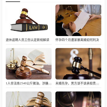
退休返聘人员工伤认定新规解读
怀孕四个月遭家暴离婚如何判决
1人非法炼2540公斤猪油，涉嫌何罪？
未婚先孕，男方该不该承担责任？