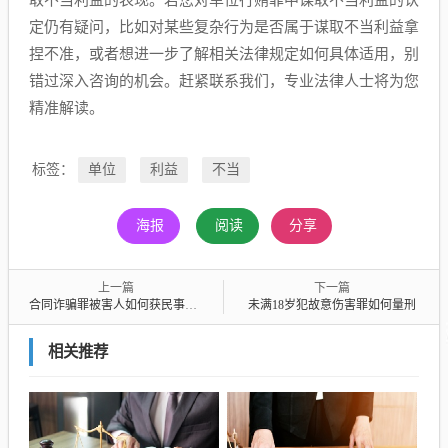
取不当利益的表现。若您对单位行贿罪中谋取不当利益的认
定仍有疑问，比如对某些复杂行为是否属于谋取不当利益拿
捏不准，或者想进一步了解相关法律规定如何具体适用，别
错过深入咨询的机会。赶紧联系我们，专业法律人士将为您
精准解读。
标签：
单位
利益
不当
海报
阅读
分享
上一篇
下一篇
合同诈骗罪被害人如何获民事赔偿
未满18岁犯故意伤害罪如何量刑
相关推荐