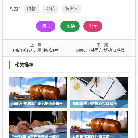
标签：
财物
公私
被害人
海报
阅读
分享
上一篇
下一篇
涉嫌诈骗18万元量刑标准解析
9000万洗钱罪连续犯能否获缓刑
相关推荐
9000万洗钱罪连续犯能否获缓刑
抢劫罪侵犯的核心权益解析
涉嫌诈骗18万元量刑标准解析
斗殴刑事案件处理指南