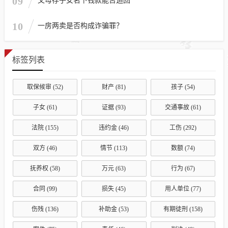
09
父母存子女名下钱款能否追回
10
一房两卖是否构成诈骗罪？
标签列表
取保候审
(52)
财产
(81)
孩子
(54)
子女
(61)
证据
(93)
交通事故
(61)
法院
(155)
违约金
(46)
工伤
(292)
双方
(46)
情节
(113)
数额
(74)
抚养权
(58)
万元
(63)
行为
(67)
合同
(99)
损失
(45)
用人单位
(77)
伤残
(136)
补助金
(53)
有期徒刑
(158)