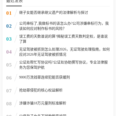
最近发表
01
继子女能否继承继父遗产的法律解析与探讨
公司串标了,我做标书的该怎么办?公司涉嫌串标行为，我
02
该如何应对制作标书的风险？
误工费的天数谁说的算?揭秘误工费天数判定权，是谁说
03
了算
无证驾驶被抓到怎么处理2026，无证驾驶处理指南，如何
04
应对2026年无证驾驶被抓情况
公证处帮忙写协议吗?公证处协助撰写协议，专业法律服
05
务为您保驾护航
06
9000万洗钱罪连续犯能否获缓刑
07
抢劫罪侵犯的核心权益解析
08
涉嫌诈骗18万元量刑标准解析