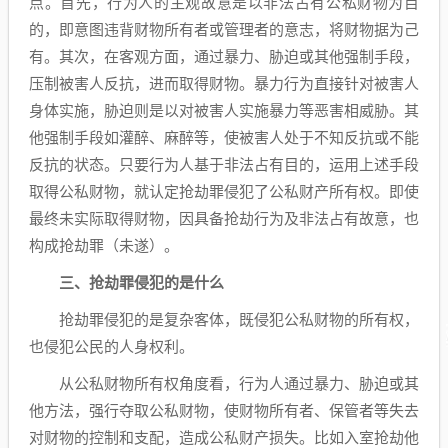
点。首先，行为人的主观故意是以非法占有公私财物为目
的，即意图违背财物所有者或管理者的意志，将财物据为己
有。其次，在客观方面，通过暴力、胁迫或其他强制手段，
压制被害人反抗，进而取得财物。暴力行为直接针对被害人
身体实施，胁迫则是以对被害人实施暴力等恶害相威胁。其
他强制手段如灌醉、麻醉等，使被害人处于不知反抗或不能
反抗的状态。只要行为人基于非法占有目的，运用上述手段
取得公私财物，就认定抢劫罪侵犯了公私财产所有权。即使
最终未实际取得财物，因具备抢劫行为及非法占有故意，也
构成抢劫罪（未遂）。
三、抢劫罪侵犯的是什么
抢劫罪侵犯的是复杂客体，既侵犯公私财物的所有权，
也侵犯公民的人身权利。
从公私财物所有权角度看，行为人通过暴力、胁迫或其
他方法，强行夺取公私财物，使财物所有者、保管者等失去
对财物的控制和支配，造成公私财产损失。比如入室抢劫他