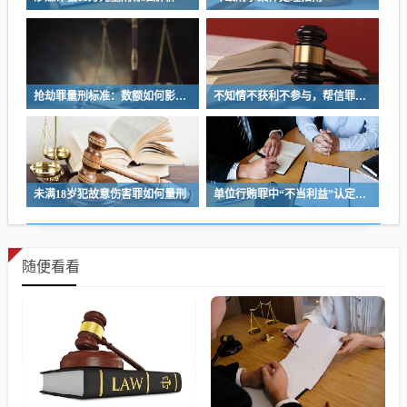
抢劫罪量刑标准：数额如何影响判罚
不知情不获利不参与，帮信罪能免责吗
未满18岁犯故意伤害罪如何量刑
单位行贿罪中“不当利益”认定标准解析
随便看看