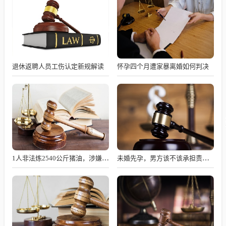
退休返聘人员工伤认定新规解读
怀孕四个月遭家暴离婚如何判决
1人非法炼2540公斤猪油，涉嫌何罪？
未婚先孕，男方该不该承担责任？