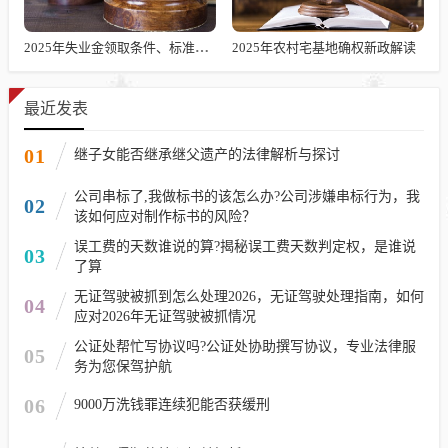
2025年失业金领取条件、标准及发放时长解析
2025年农村宅基地确权新政解读
最近发表
01
继子女能否继承继父遗产的法律解析与探讨
公司串标了,我做标书的该怎么办?公司涉嫌串标行为，我
02
该如何应对制作标书的风险？
误工费的天数谁说的算?揭秘误工费天数判定权，是谁说
03
了算
无证驾驶被抓到怎么处理2026，无证驾驶处理指南，如何
04
应对2026年无证驾驶被抓情况
公证处帮忙写协议吗?公证处协助撰写协议，专业法律服
05
务为您保驾护航
06
9000万洗钱罪连续犯能否获缓刑