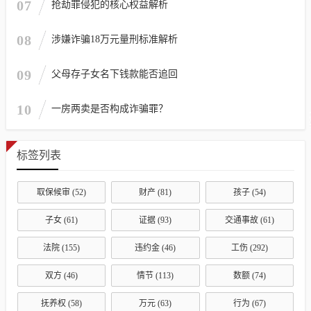
07
抢劫罪侵犯的核心权益解析
08
涉嫌诈骗18万元量刑标准解析
09
父母存子女名下钱款能否追回
10
一房两卖是否构成诈骗罪？
标签列表
取保候审
(52)
财产
(81)
孩子
(54)
子女
(61)
证据
(93)
交通事故
(61)
法院
(155)
违约金
(46)
工伤
(292)
双方
(46)
情节
(113)
数额
(74)
抚养权
(58)
万元
(63)
行为
(67)