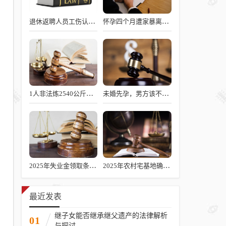
退休返聘人员工伤认定新规解读
怀孕四个月遭家暴离婚如何判决
1人非法炼2540公斤猪油，涉嫌何罪？
未婚先孕，男方该不该承担责任？
2025年失业金领取条件、标准及发放时长解析
2025年农村宅基地确权新政解读
最近发表
继子女能否继承继父遗产的法律解析
01
与探讨