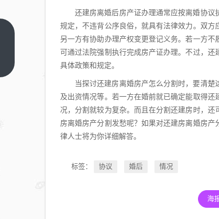
还建房离婚后房产证办理通常应按离婚协议
规定，不违背公序良俗，就具有法律效力。双方
离
另一方有协助办理产权变更登记义务。若一方不
婚
可通过法院强制执行完成房产证办理。不过，还
后
上
具体政策和规定。
一
法
篇
当探讨还建房离婚房产怎么分割时，要清楚
律
及出资情况等。若一方在婚前就已确定能取得还
关
况，分割就较为复杂。而且在分割还建房时，还
系
房离婚房产分割发愁呢？如果对还建房离婚房产
解
律人士将为你详细解答。
除
但
子
标签：
协议
婚后
情况
女
抚
海
养
权