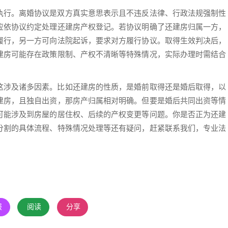
执行。离婚协议是双方真实意思表示且不违反法律、行政法规强制性
应依协议约定处理还建房产权登记。若协议明确了还建房归属一方，
履行，另一方可向法院起诉，要求对方履行协议。取得生效判决后，
建房可能存在政策限制、产权不清晰等特殊情况，实际办理时需结合
这涉及诸多因素。比如还建房的性质，是婚前取得还是婚后取得，以
建房，且独自出资，那房产归属相对明确。但要是婚后共同出资等情
可能涉及到房屋的居住权、后续的产权变更等问题。你是否正为还建
分割的具体流程、特殊情况处理等还有疑问，赶紧联系我们，专业法
报
阅读
分享