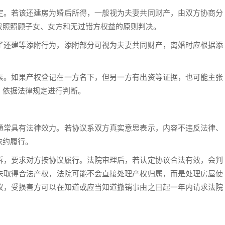
定。若该还建房为婚后所得，一般视为夫妻共同财产，由双方协商分
按照照顾子女、女方和无过错方权益的原则判决。
了还建等添附行为，添附部分可视为夫妻共同财产，离婚时应根据添
素。如果产权登记在一方名下，但另一方有出资等证据，也可能主张
，依据法律规定进行判断。
通常具有法律效力。若协议系双方真实意思表示，内容不违反法律、
依约履行。
诉，要求对方按协议履行。法院审理后，若认定协议合法有效，会判
未取得合法产权，法院可能不会直接处理产权归属，而是处理房屋使
议，受损害方可以在知道或应当知道撤销事由之日起一年内请求法院