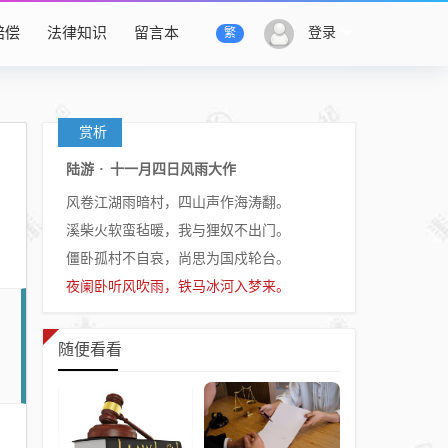
赔偿
法律知识
留言本
登录
繁
赏析
陆游
·
十一月四日风雨大作
风卷江湖雨暗村，四山声作海涛翻。
溪柴火软蛮毡暖，我与狸奴不出门。
僵卧孤村不自哀，尚思为国戍轮台。
夜阑卧听风吹雨，铁马冰河入梦来。
随便看看