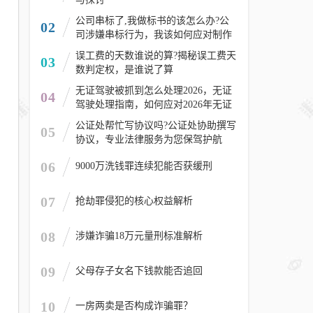
公司串标了,我做标书的该怎么办?公
02
司涉嫌串标行为，我该如何应对制作
标书的风险？
误工费的天数谁说的算?揭秘误工费天
03
数判定权，是谁说了算
无证驾驶被抓到怎么处理2026，无证
04
驾驶处理指南，如何应对2026年无证
驾驶被抓情况
公证处帮忙写协议吗?公证处协助撰写
05
协议，专业法律服务为您保驾护航
06
9000万洗钱罪连续犯能否获缓刑
07
抢劫罪侵犯的核心权益解析
08
涉嫌诈骗18万元量刑标准解析
09
父母存子女名下钱款能否追回
10
一房两卖是否构成诈骗罪？