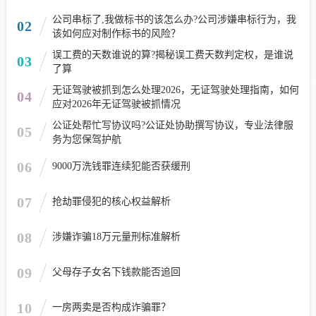
公司串标了,我做标书的该怎么办?公司涉嫌串标行为，我
02
该如何应对制作标书的风险？
误工费的天数谁说的算?揭秘误工费天数判定权，是谁说
03
了算
无证驾驶被抓到怎么处理2026，无证驾驶处理指南，如何
04
应对2026年无证驾驶被抓情况
公证处帮忙写协议吗?公证处协助撰写协议，专业法律服
05
务为您保驾护航
06
9000万洗钱罪连续犯能否获缓刑
07
抢劫罪侵犯的核心权益解析
08
涉嫌诈骗18万元量刑标准解析
09
父母存子女名下钱款能否追回
10
一房两卖是否构成诈骗罪？