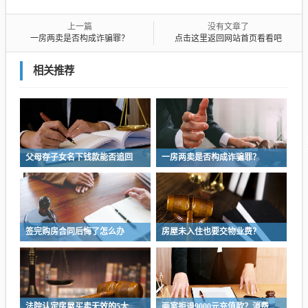
上一篇
没有文章了
一房两卖是否构成诈骗罪？
点击这里返回网站首页看看吧
相关推荐
父母存子女名下钱款能否追回
一房两卖是否构成诈骗罪？
签完购房合同后悔了怎么办
房屋未入住也要交物业费？
法院认定房屋买卖无效的5大条件
画室拒退9000元充值款？消费者维权指南