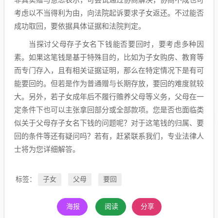
非真实赠与意思表示，可尝试通过协商解决，协商不成也可
考虑以不当得利为由，向法院起诉要求子女返还。不过能否
成功取回，要依据具体证据和法院判定。
当探讨父母存子女名下钱能否要回时，要考虑多种因
素。如果这笔钱是基于特殊目的，比如为子女购房、教育等
而专门存入，且有相关证据证明，那么在特定情况下是有可
能要回的。但若是作为普通赠与长期存放，要回的难度就较
大。另外，若子女成年后不履行赡养父母等义务，父母在一
定条件下也可以主张拿回部分或全部款项。您是否也面临类
似关于父母存子女名下钱的问题呢？对于这笔钱的归属、要
回的条件等还有疑问吗？若有，赶紧联系我们，专业法律人
士将为您详细解答。
标签：
子女
父母
要回
海报
阅读
分享