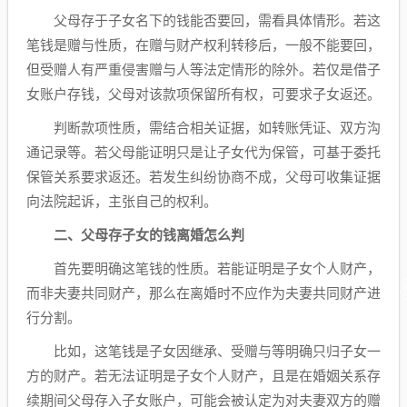
父母存于子女名下的钱能否要回，需看具体情形。若这
笔钱是赠与性质，在赠与财产权利转移后，一般不能要回，
但受赠人有严重侵害赠与人等法定情形的除外。若仅是借子
女账户存钱，父母对该款项保留所有权，可要求子女返还。
判断款项性质，需结合相关证据，如转账凭证、双方沟
通记录等。若父母能证明只是让子女代为保管，可基于委托
保管关系要求返还。若发生纠纷协商不成，父母可收集证据
向法院起诉，主张自己的权利。
二、父母存子女的钱离婚怎么判
首先要明确这笔钱的性质。若能证明是子女个人财产，
而非夫妻共同财产，那么在离婚时不应作为夫妻共同财产进
行分割。
比如，这笔钱是子女因继承、受赠与等明确只归子女一
方的财产。若无法证明是子女个人财产，且是在婚姻关系存
续期间父母存入子女账户，可能会被认定为对夫妻双方的赠