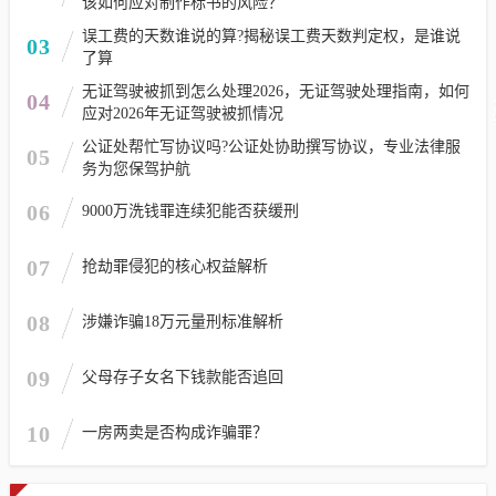
该如何应对制作标书的风险？
误工费的天数谁说的算?揭秘误工费天数判定权，是谁说
03
了算
无证驾驶被抓到怎么处理2026，无证驾驶处理指南，如何
04
应对2026年无证驾驶被抓情况
公证处帮忙写协议吗?公证处协助撰写协议，专业法律服
05
务为您保驾护航
06
9000万洗钱罪连续犯能否获缓刑
07
抢劫罪侵犯的核心权益解析
08
涉嫌诈骗18万元量刑标准解析
09
父母存子女名下钱款能否追回
10
一房两卖是否构成诈骗罪？